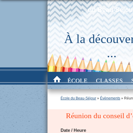
École
du Beau-Séjou
À la découver
...
ÉCOLE
CLASSES
École du Beau-Séjour
»
Évènements
»
Réuni
Réunion du conseil d’
Date / Heure