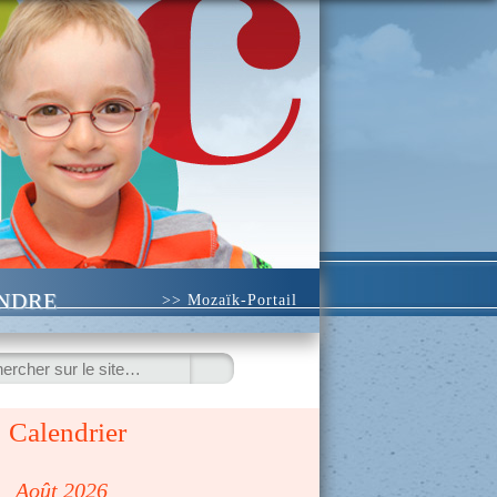
INDRE
>> Mozaïk-Portail
ercher
Calendrier
◀
Août 2026
▷