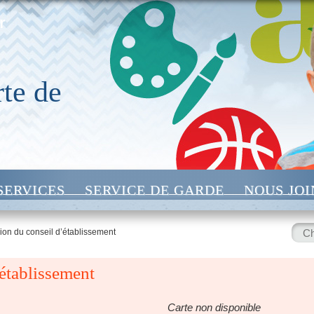
r
te de
SERVICES
SERVICE DE GARDE
NOUS JO
Rech
on du conseil d’établissement
:
établissement
Carte non disponible