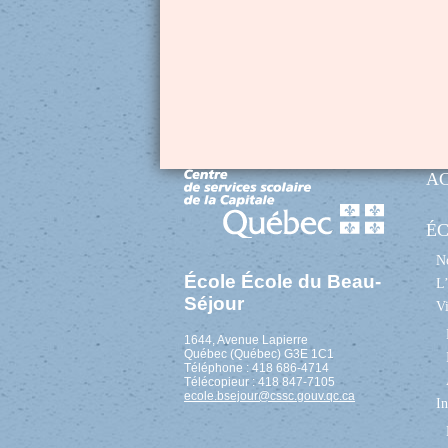
A
É
No
École École du Beau-
L’
Séjour
Vi
1644, Avenue Lapierre
Québec (Québec) G3E 1C1
Téléphone : 418 686-4714
Télécopieur : 418 847-7105
ecole.bsejour@cssc.gouv.qc.ca
In